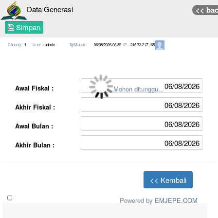
Data Generasi
<< ba
Simpan
Cabang :
User :
TglMasuk :
IP :
Awal Fiskal :
Mohon ditunggu...
Akhir Fiskal :
Awal Bulan :
Akhir Bulan :
<< Kembali
Powered by
EMJEPE.COM